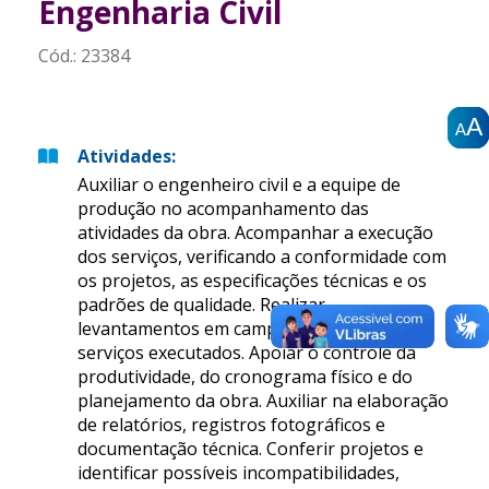
Engenharia Civil
Cód.:
23384
A
A
A
A
A
A
Atividades
:
Auxiliar o engenheiro civil e a equipe de
produção no acompanhamento das
atividades da obra. Acompanhar a execução
dos serviços, verificando a conformidade com
os projetos, as especificações técnicas e os
padrões de qualidade. Realizar
levantamentos em campo e medições dos
serviços executados. Apoiar o controle da
produtividade, do cronograma físico e do
planejamento da obra. Auxiliar na elaboração
de relatórios, registros fotográficos e
documentação técnica. Conferir projetos e
identificar possíveis incompatibilidades,