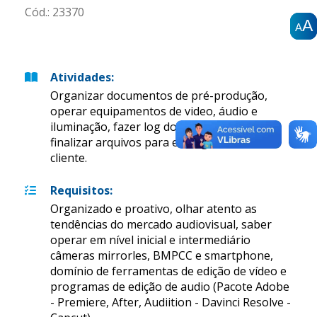
Cód.:
23370
A
A
A
A
A
A
Atividades
:
Organizar documentos de pré-produção,
operar equipamentos de video, áudio e
iluminação, fazer log dos arquivos, editar e
finalizar arquivos para entrega final com o
cliente.
Requisitos
:
Organizado e proativo, olhar atento as
tendências do mercado audiovisual, saber
operar em nível inicial e intermediário
câmeras mirrorles, BMPCC e smartphone,
domínio de ferramentas de edição de vídeo e
programas de edição de audio (Pacote Adobe
- Premiere, After, Audiition - Davinci Resolve -