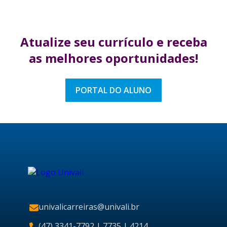
Atualize seu currículo
e receba
as melhores
oportunidades!
PORTAL DO ALUNO
univalicarreiras@univali.br
(47) 3341-7792
| 7735 | 4214