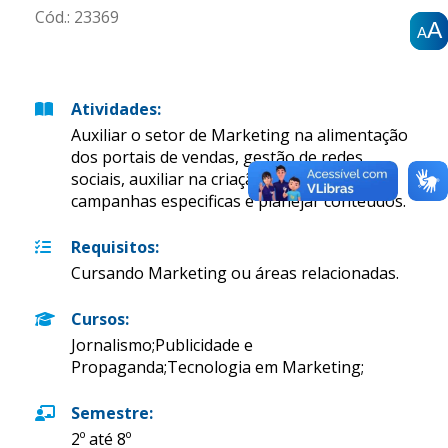
Cód.:
23369
A
A
A
A
A
A
Atividades
:
Auxiliar o setor de Marketing na alimentação
dos portais de vendas, gestão de redes
sociais, auxiliar na criação de design para
campanhas especificas e planejar conteúdos.
Requisitos
:
Cursando Marketing ou áreas relacionadas.
Cursos
:
Jornalismo;Publicidade e
Propaganda;Tecnologia em Marketing;
Semestre
:
2º até 8º