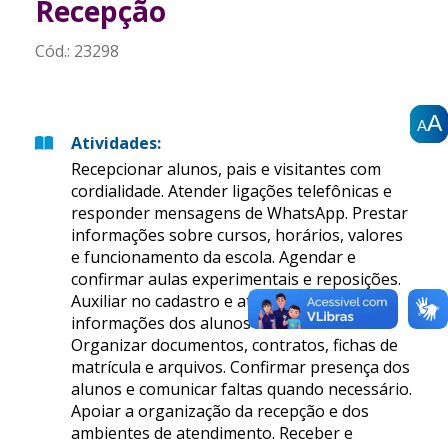
Recepção
Cód.:
23298
A
A
A
A
A
A
Atividades
:
Recepcionar alunos, pais e visitantes com
cordialidade. Atender ligações telefônicas e
responder mensagens de WhatsApp. Prestar
informações sobre cursos, horários, valores
e funcionamento da escola. Agendar e
confirmar aulas experimentais e reposições.
Auxiliar no cadastro e atualização de
informações dos alunos no sistema.
Organizar documentos, contratos, fichas de
matrícula e arquivos. Confirmar presença dos
alunos e comunicar faltas quando necessário.
Apoiar a organização da recepção e dos
ambientes de atendimento. Receber e