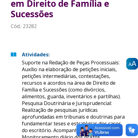
em Direito de Família e
Sucessões
Cód.:
23282
Atividades
:
Suporte na Redação de Peças Processuais:
A
A
A
A
A
A
Auxílio na elaboração de petições iniciais,
petições intermediárias, contestações,
recursos e acordos na área de Direito de
Família e Sucessões (como divórcios,
alimentos, guarda, inventários e partilhas).
Pesquisa Doutrinária e Jurisprudencial:
Realização de pesquisas jurídicas
aprofundadas em tribunais e doutrinas para
fundamentar teses e estratégias dos casos
do escritório. Acompanhamento Processual:
Monitoramento diário dos prazos,