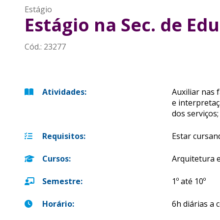
Estágio
Estágio na Sec. de Ed
Cód.:
23277
Atividades
:
Auxiliar nas
e interpreta
dos serviços;
Requisitos
:
Estar cursan
Cursos
:
Arquitetura 
Semestre
:
1º até 10º
Horário
:
6h diárias a