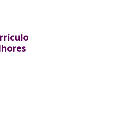
rrículo
lhores
!