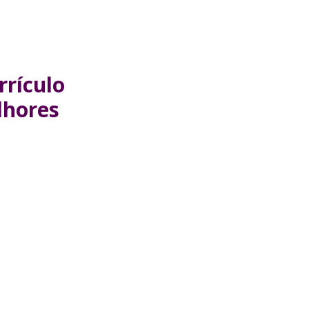
rrículo
lhores
!