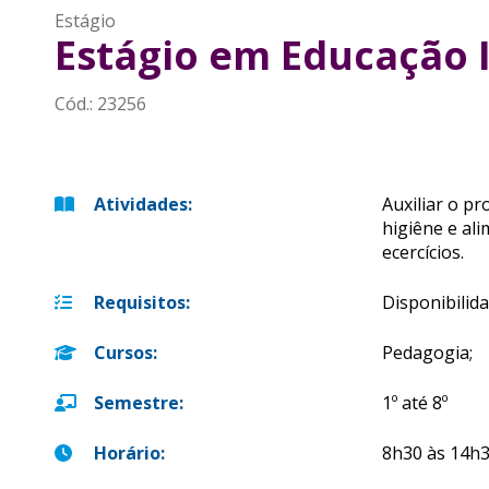
Estágio
Estágio em Educação I
Cód.:
23256
Atividades
:
Auxiliar o p
higiêne e al
ecercícios.
Requisitos
:
Disponibilid
Cursos
:
Pedagogia;
Semestre
:
1º até 8º
Horário
:
8h30 às 14h