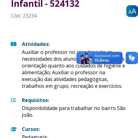
Infantil - 524132
A
A
A
A
A
A
Cód.:
23234
Atividades
:
Auxiliar o professor no atendimento as
necessidades dos alunos; Prestar aos alunos
orientação quanto aos cuidados de higiêne e
alimentação; Auxiliar o professor na
execução das atividades pedagógicas,
trabalhos em grupo, recreação e exercícios.
Requisitos
:
Disponibilidade para trabalhar no bairro São
João.
Cursos
:
Pedagogia;