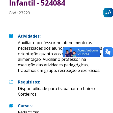
Infantil - 524084
A
A
A
Cód.:
23229
A
A
A
Atividades
:
Auxiliar o professor no atendimento as
necessidades dos alunos; Prestar aos alunos
orientação quanto aos cuidados de higiêne e
alimentação; Auxiliar o professor na
execução das atividades pedagógicas,
trabalhos em grupo, recreação e exercícios.
Requisitos
:
Disponibilidade para trabalhar no bairro
Cordeiros.
Cursos
:
Pedagogia;