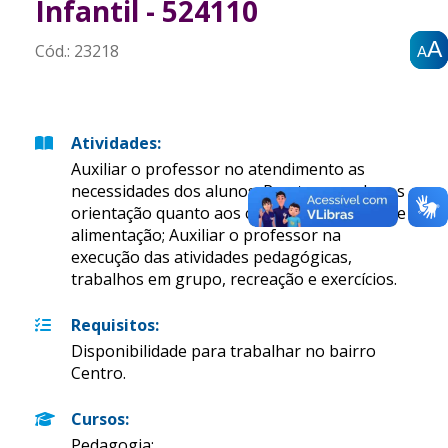
Infantil - 524110
A
A
A
Cód.:
23218
A
A
A
Atividades
:
Auxiliar o professor no atendimento as
necessidades dos alunos; Prestar aos alunos
orientação quanto aos cuidados de higiêne e
alimentação; Auxiliar o professor na
execução das atividades pedagógicas,
trabalhos em grupo, recreação e exercícios.
Requisitos
:
Disponibilidade para trabalhar no bairro
Centro.
Cursos
:
Pedagogia;