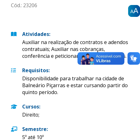
Cód.:
23206
A
A
A
A
A
A
Atividades
:
Auxiliar na realização de contratos e adendos
contratuais; Auxiliar nas cobranças,
conferência e peticionamento em processos.
Requisitos
:
Disponibilidade para trabalhar na cidade de
Balneário Piçarras e estar cursando partir do
quinto período.
Cursos
:
Direito;
Semestre
:
5º até 10º