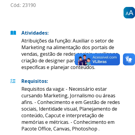
Cód.:
23190
A
A
A
A
A
A
Atividades
:
Atribuições da função: Auxiliar o setor de
Marketing na alimentação dos portais de
vendas, gestão de redes sociais, auxiliar na
criação de designer para campanhas
especificas e planejar conteúdos.
Requisitos
:
Requisitos da vaga: - Necessário estar
cursando Marketing, Jornalismo ou áreas
afins. - Conhecimento e em Gestão de redes
sociais, Identidade visual, Planejamento de
conteúdo, Capcut e interpretação de
memórias e métricas. - Conhecimento em
Pacote Office, Canvas, Photoshop .