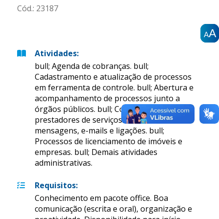
Cód.:
23187
A
A
A
A
A
A
Atividades
:
bull; Agenda de cobranças. bull;
Cadastramento e atualização de processos
em ferramenta de controle. bull; Abertura e
acompanhamento de processos junto a
órgãos públicos. bull; Contato com
prestadores de serviços através de
mensagens, e-mails e ligações. bull;
Processos de licenciamento de imóveis e
empresas. bull; Demais atividades
administrativas.
Requisitos
:
Conhecimento em pacote office. Boa
comunicação (escrita e oral), organização e