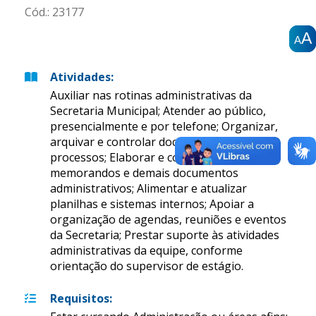
Cód.:
23177
A
A
A
A
A
A
Atividades
:
Auxiliar nas rotinas administrativas da
Secretaria Municipal; Atender ao público,
presencialmente e por telefone; Organizar,
arquivar e controlar documentos e
processos; Elaborar e conferir ofícios,
memorandos e demais documentos
administrativos; Alimentar e atualizar
planilhas e sistemas internos; Apoiar a
organização de agendas, reuniões e eventos
da Secretaria; Prestar suporte às atividades
administrativas da equipe, conforme
orientação do supervisor de estágio.
Requisitos
: