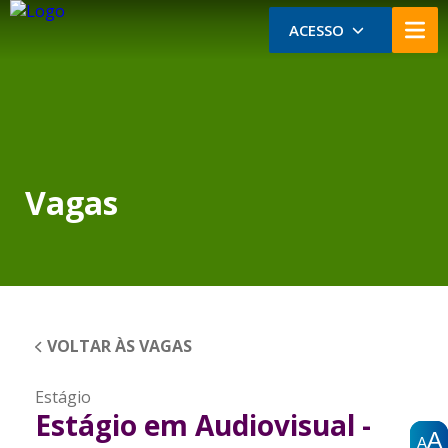
ACESSO
Vagas
VOLTAR ÀS VAGAS
Estágio
Estágio em Audiovisual -
A
A
A
A
A
A