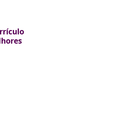
rrículo
lhores
!