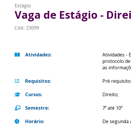
Estágio
Vaga de Estágio - Dire
Cód.:
23099
Atividades
:
Atividades -
protocolo de 
as informaçõ
Requisitos
:
Pré requisit
Cursos
:
Direito;
Semestre
:
7º até 10º
Horário
:
De segunda a