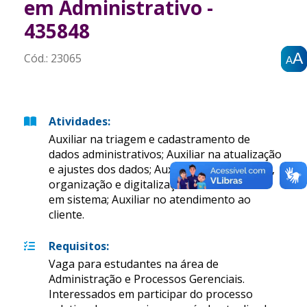
em Administrativo -
435848
A
A
A
Cód.:
23065
A
A
A
Atividades
:
Auxiliar na triagem e cadastramento de
dados administrativos; Auxiliar na atualização
e ajustes dos dados; Auxiliar no lançamento,
organização e digitalização de documentos
em sistema; Auxiliar no atendimento ao
cliente.
Requisitos
:
Vaga para estudantes na área de
Administração e Processos Gerenciais.
Interessados em participar do processo