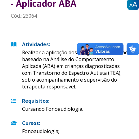
- Aplicador ABA
A
A
A
A
A
A
Cód.:
23064
Atividades
:
Realizar a aplicação dos programas de ensino
baseado na Análise do Comportamento
Aplicada (ABA) em crianças diagnosticadas
com Transtorno do Espectro Autista (TEA),
sob o acompanhamento e supervisão do
terapeuta responsável.
Requisitos
:
Cursando Fonoaudiologia.
Cursos
:
Fonoaudiologia;