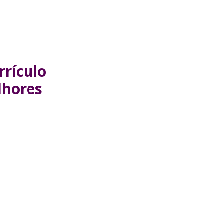
rrículo
lhores
!