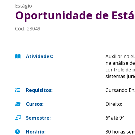
Estágio
Oportunidade de Estág
Cód.:
23049
Atividades
:
Auxiliar na e
na análise d
controle de 
sistemas jurí
Requisitos
:
Cursando Ens
Cursos
:
Direito;
Semestre
:
6º até 9º
Horário
:
30 horas se