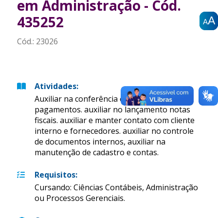
em Administração - Cód.
435252
A
A
A
A
A
A
Cód.:
23026
Atividades
:
Auxiliar na conferência e lançamento de
pagamentos. auxiliar no lançamento notas
fiscais. auxiliar e manter contato com cliente
interno e fornecedores. auxiliar no controle
de documentos internos, auxiliar na
manutenção de cadastro e contas.
Requisitos
:
Cursando: Ciências Contábeis, Administração
ou Processos Gerenciais.