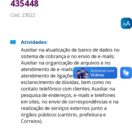
435448
Cód.:
23022
A
A
A
A
A
A
Atividades
:
Auxiliar na atualização de banco de dados no
sistema de cobrança e no envio de e-mails;
Auxiliar na organização de arquivos e no
atendimento de e-mails; Auxiliar no
atendimento de ligações para orientações e
esclarecimento de dúvidas, bem como no
contato telefônico com clientes; Auxiliar na
pesquisa de endereços, e-mails e telefones
em sites, no envio de correspondências e na
realização de serviços externos junto a
órgãos públicos (cartório, prefeitura e
Correios).