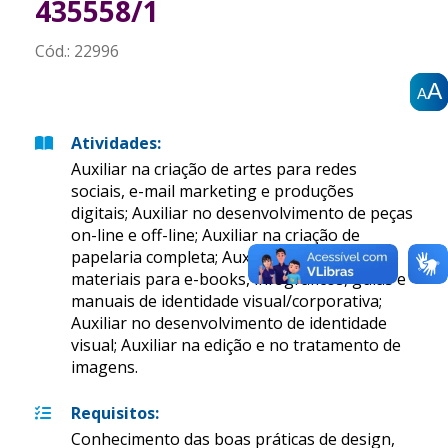
435558/1
Cód.:
22996
A
A
A
A
A
A
Atividades
:
Auxiliar na criação de artes para redes
sociais, e-mail marketing e produções
digitais; Auxiliar no desenvolvimento de peças
on-line e off-line; Auxiliar na criação de
papelaria completa; Auxiliar na produção de
materiais para e-books, infográficos, guias e
manuais de identidade visual/corporativa;
Auxiliar no desenvolvimento de identidade
visual; Auxiliar na edição e no tratamento de
imagens.
Requisitos
:
Conhecimento das boas práticas de design,