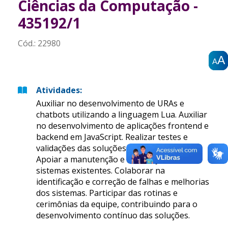
Ciências da Computação -
435192/1
Cód.:
22980
A
A
A
A
A
A
Atividades
:
Auxiliar no desenvolvimento de URAs e
chatbots utilizando a linguagem Lua. Auxiliar
no desenvolvimento de aplicações frontend e
backend em JavaScript. Realizar testes e
validações das soluções desenvolvidas.
Apoiar a manutenção e a evolução de
sistemas existentes. Colaborar na
identificação e correção de falhas e melhorias
dos sistemas. Participar das rotinas e
cerimônias da equipe, contribuindo para o
desenvolvimento contínuo das soluções.