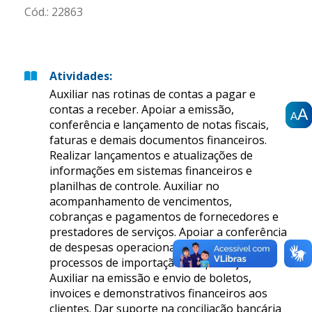
Cód.:
22863
Atividades
:
Auxiliar nas rotinas de contas a pagar e
contas a receber. Apoiar a emissão,
A
A
A
A
A
A
conferência e lançamento de notas fiscais,
faturas e demais documentos financeiros.
Realizar lançamentos e atualizações de
informações em sistemas financeiros e
planilhas de controle. Auxiliar no
acompanhamento de vencimentos,
cobranças e pagamentos de fornecedores e
prestadores de serviços. Apoiar a conferência
de despesas operacionais relacionadas aos
processos de importação e exportação.
Auxiliar na emissão e envio de boletos,
invoices e demonstrativos financeiros aos
clientes. Dar suporte na conciliação bancária