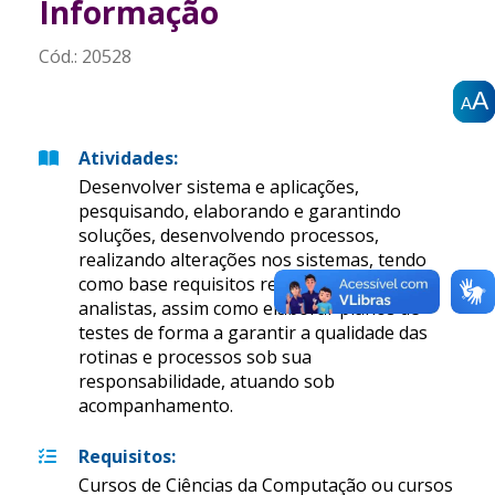
Informação
Cód.:
20528
A
A
A
A
A
A
Atividades
:
Desenvolver sistema e aplicações,
pesquisando, elaborando e garantindo
soluções, desenvolvendo processos,
realizando alterações nos sistemas, tendo
como base requisitos recebidos dos
analistas, assim como elaborar planos de
testes de forma a garantir a qualidade das
rotinas e processos sob sua
responsabilidade, atuando sob
acompanhamento.
Requisitos
:
Cursos de Ciências da Computação ou cursos