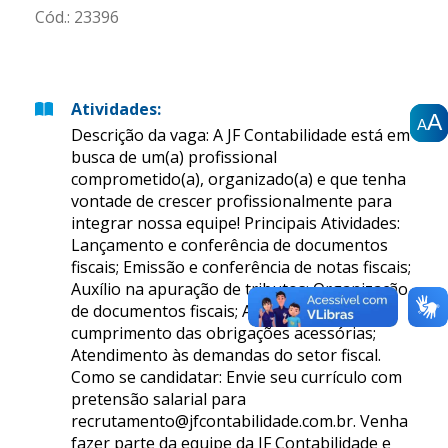
Cód.:
23396
Atividades
:
A
A
A
A
A
A
Descrição da vaga: A JF Contabilidade está em
busca de um(a) profissional
comprometido(a), organizado(a) e que tenha
vontade de crescer profissionalmente para
integrar nossa equipe! Principais Atividades:
Lançamento e conferência de documentos
fiscais; Emissão e conferência de notas fiscais;
Auxílio na apuração de tributos; Organização
de documentos fiscais; Apoio no
cumprimento das obrigações acessórias;
Atendimento às demandas do setor fiscal.
Como se candidatar: Envie seu currículo com
pretensão salarial para
recrutamento@jfcontabilidade.com.br. Venha
fazer parte da equipe da JF Contabilidade e