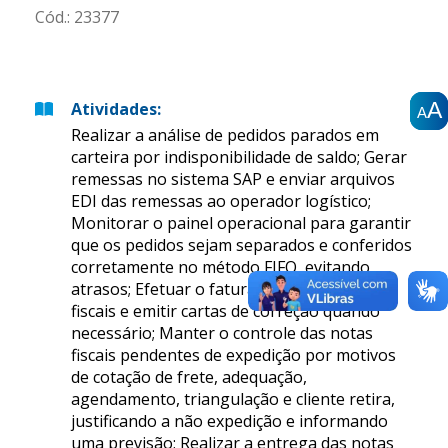
Cód.:
23377
A
A
A
Atividades
:
A
A
A
Realizar a análise de pedidos parados em
carteira por indisponibilidade de saldo; Gerar
remessas no sistema SAP e enviar arquivos
EDI das remessas ao operador logístico;
Monitorar o painel operacional para garantir
que os pedidos sejam separados e conferidos
corretamente no método FIFO, evitando
atrasos; Efetuar o faturamento de notas
fiscais e emitir cartas de correção quando
necessário; Manter o controle das notas
fiscais pendentes de expedição por motivos
de cotação de frete, adequação,
agendamento, triangulação e cliente retira,
justificando a não expedição e informando
uma previsão; Realizar a entrega das notas