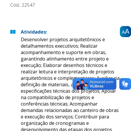
Cód.:
22547
A
A
A
Atividades
:
A
A
A
Desenvolver projetos arquitetônicos e
detalhamentos executivos; Realizar
acompanhamento e suporte em obras,
garantindo alinhamento entre projeto e
execução; Elaborar desenhos técnicos e
realizar leitura e interpretação de projetos
arquitetônicos e complementares; Auxiliar na
definição de materiais, acabamentos e
especificações técnicas dos projetos; Apoiar
na compatibilização de projetos e
conferências técnicas; Acompanhar
demandas relacionadas ao canteiro de obras
e execução dos serviços; Contribuir para
organização de cronogramas e
desenvolvimento das etapas dos projetos.