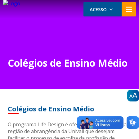
ACESSO
Colégios de Ensino Médio
A
A
A
A
A
A
Colégios de Ensino Médio
O programa Life Design é ofertado aos colégios da
região de abrangência da Univali que desejam
facilitar o processo de escolha da profissão de