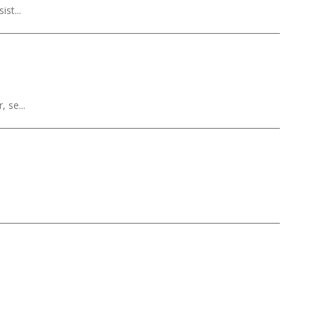
st...
 se...