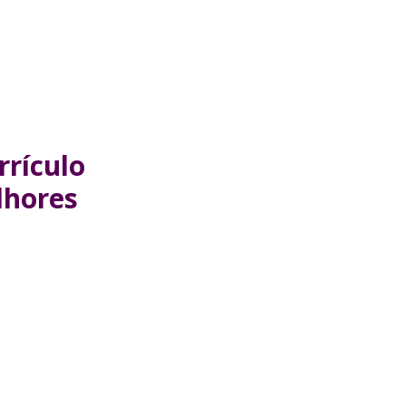
rrículo
lhores
!