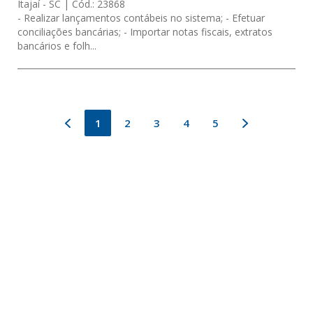
Itajaí
- SC
Cód.:
23868
- Realizar lançamentos contábeis no sistema; - Efetuar
conciliações bancárias; - Importar notas fiscais, extratos
bancários e folh...
1
2
3
4
5