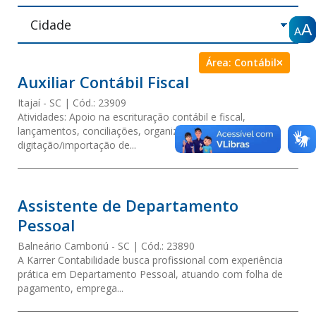
A
A
A
A
A
A
Área:
Contábil
Auxiliar Contábil Fiscal
Itajaí
- SC
Cód.:
23909
Atividades: Apoio na escrituração contábil e fiscal,
lançamentos, conciliações, organização de documentos,
digitação/importação de...
Assistente de Departamento
Pessoal
Balneário Camboriú
- SC
Cód.:
23890
A Karrer Contabilidade busca profissional com experiência
prática em Departamento Pessoal, atuando com folha de
pagamento, emprega...