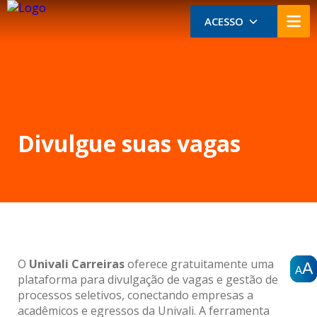
ACESSO
Divulgue suas vagas
O
Univali Carreiras
oferece gratuitamente uma
A
A
A
A
A
A
plataforma para divulgação de vagas e gestão de
processos seletivos, conectando empresas a
acadêmicos e egressos da Univali. A ferramenta